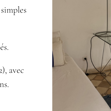
s simples
és.
), avec
ns.