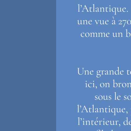
l’Atlantique. 
une vue à 270
comme un be
Une grande te
ici, on bron
sous le s
l’Atlantique, 
l’intérieur, d