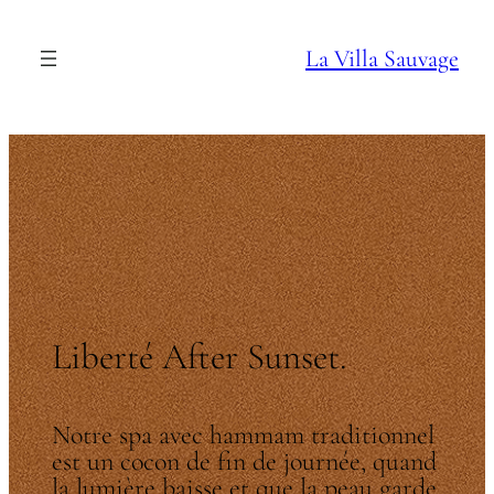
La Villa Sauvage
Liberté After Sunset.
Notre spa avec hammam traditionnel
est un cocon de fin de journée, quand
la lumière baisse et que la peau garde