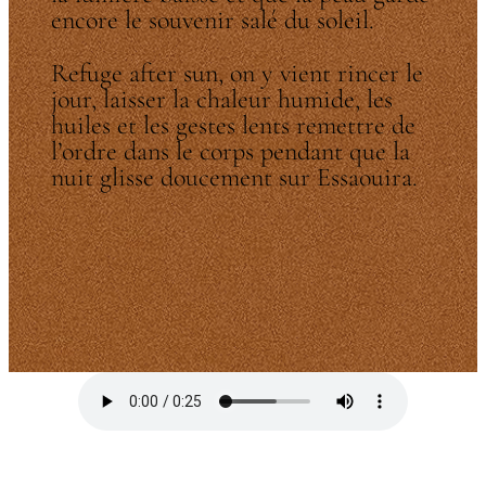
encore le souvenir salé du soleil.
Refuge after sun, on y vient rincer le
jour, laisser la chaleur humide, les
huiles et les gestes lents remettre de
l’ordre dans le corps pendant que la
nuit glisse doucement sur Essaouira.